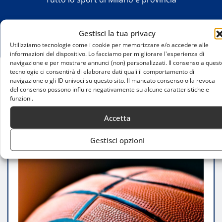
Gestisci la tua privacy
Utilizziamo tecnologie come i cookie per memorizzare e/o accedere alle
informazioni del dispositivo. Lo facciamo per migliorare l'esperienza di
navigazione e per mostrare annunci (non) personalizzati. Il consenso a quest
tecnologie ci consentirà di elaborare dati quali il comportamento di
navigazione o gli ID univoci su questo sito. Il mancato consenso o la revoca
Home
del consenso possono influire negativamente su alcune caratteristiche e
Olimpia Milano, la stagione è in bilico: si valuta un
funzioni.
nuovo innesto per i play-off
Accetta
Gestisci opzioni