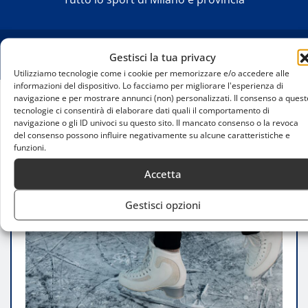
Gestisci la tua privacy
Utilizziamo tecnologie come i cookie per memorizzare e/o accedere alle
informazioni del dispositivo. Lo facciamo per migliorare l'esperienza di
navigazione e per mostrare annunci (non) personalizzati. Il consenso a quest
tecnologie ci consentirà di elaborare dati quali il comportamento di
Home
navigazione o gli ID univoci su questo sito. Il mancato consenso o la revoca
World Team Trophy 2025: l’Italia alla conquista del
del consenso possono influire negativamente su alcune caratteristiche e
podio nel pattinaggio artistico
funzioni.
Accetta
Gestisci opzioni