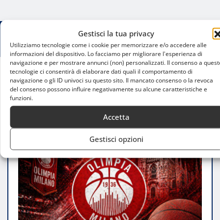
Gestisci la tua privacy
Utilizziamo tecnologie come i cookie per memorizzare e/o accedere alle
informazioni del dispositivo. Lo facciamo per migliorare l'esperienza di
navigazione e per mostrare annunci (non) personalizzati. Il consenso a quest
tecnologie ci consentirà di elaborare dati quali il comportamento di
navigazione o gli ID univoci su questo sito. Il mancato consenso o la revoca
Home
del consenso possono influire negativamente su alcune caratteristiche e
Olimpia Milano-Reyer Venezia, la finale scudetto
funzioni.
parte dal Forum
Accetta
Gestisci opzioni