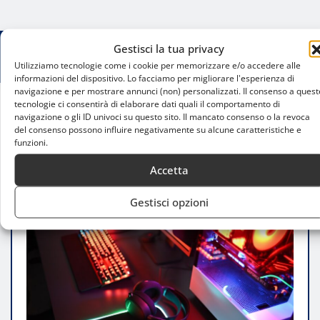
Gestisci la tua privacy
Utilizziamo tecnologie come i cookie per memorizzare e/o accedere alle
informazioni del dispositivo. Lo facciamo per migliorare l'esperienza di
navigazione e per mostrare annunci (non) personalizzati. Il consenso a quest
tecnologie ci consentirà di elaborare dati quali il comportamento di
navigazione o gli ID univoci su questo sito. Il mancato consenso o la revoca
Home
del consenso possono influire negativamente su alcune caratteristiche e
Streaming eSport a Milano: i luoghi dove il gaming
funzioni.
si fa spettacolo
Accetta
Gestisci opzioni