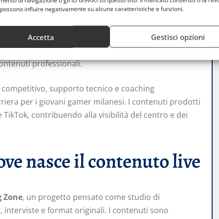
nto di navigazione o gli ID univoci su questo sito. Il mancato consenso o la rev
possono influire negativamente su alcune caratteristiche e funzioni.
 eSportivo inaugurato su iniziativa di Christian Vieri e
ti e combina aree gaming, simulatori di guida, sale
Accetta
Gestisci opzioni
i educare e intrattenere: un punto di riferimento per
ontenuti professionali.
 competitivo, supporto tecnico e coaching
iera per i giovani gamer milanesi. I contenuti prodotti
kTok, contribuendo alla visibilità del centro e dei
e nasce il contenuto live
g Zone
, un progetto pensato come studio di
interviste e format originali. I contenuti sono