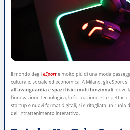
Il mondo degli
eSport
è molto più di una moda passegg
culturale, sociale ed economica. A Milano, gli eSport s
all’avanguardia
e
spazi fisici multifunzionali
, dove 
l’innovazione tecnologica, la formazione e la spettacolar
startup e nuovi format digitali, si è ritagliata un ruol
dell’intrattenimento interattivo.