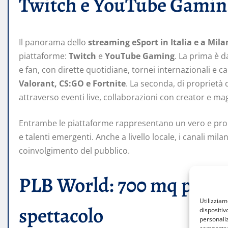
Twitch e YouTube Gaming:
Il panorama dello
streaming eSport in Italia e a Mil
piattaforme:
Twitch
e
YouTube Gaming
. La prima è 
e fan, con dirette quotidiane, tornei internazionali e ca
Valorant, CS:GO e Fortnite
. La seconda, di proprietà 
attraverso eventi live, collaborazioni con creator e ma
Entrambe le piattaforme rappresentano un vero e propri
e talenti emergenti. Anche a livello locale, i canali mil
coinvolgimento del pubblico.
PLB World: 700 mq per l’
Utilizzia
spettacolo
dispositiv
personaliz