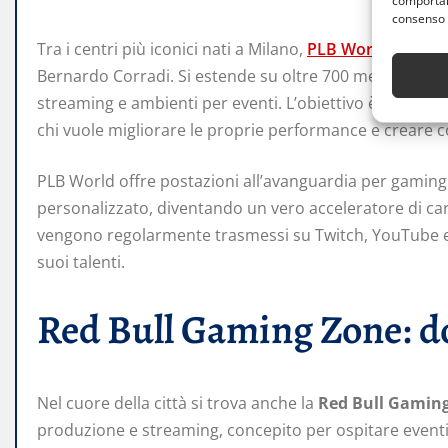
comportame
consenso 
Tra i centri più iconici nati a Milano,
PLB World
è un hub
Bernardo Corradi. Si estende su oltre 700 metri quadra
streaming e ambienti per eventi. L’obiettivo è quello d
chi vuole migliorare le proprie performance e creare c
PLB World offre postazioni all’avanguardia per gaming
personalizzato, diventando un vero acceleratore di carr
vengono regolarmente trasmessi su Twitch, YouTube e Ti
suoi talenti.
Red Bull Gaming Zone: dov
Nel cuore della città si trova anche la
Red Bull Gamin
produzione e streaming, concepito per ospitare eventi, 