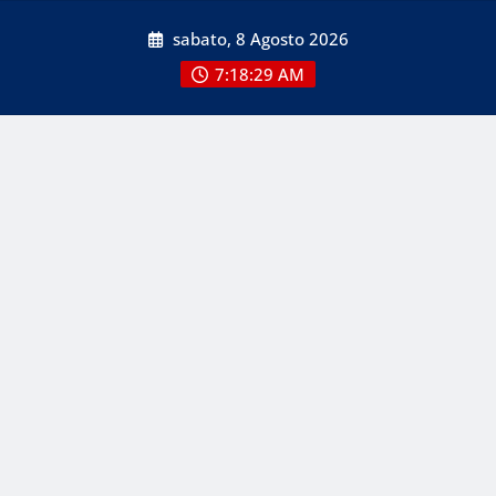
Skip
sabato, 8 Agosto 2026
to
content
7:18:29 AM