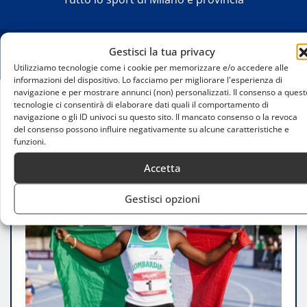
Gestisci la tua privacy
Utilizziamo tecnologie come i cookie per memorizzare e/o accedere alle
informazioni del dispositivo. Lo facciamo per migliorare l'esperienza di
navigazione e per mostrare annunci (non) personalizzati. Il consenso a quest
tecnologie ci consentirà di elaborare dati quali il comportamento di
Home
navigazione o gli ID univoci su questo sito. Il mancato consenso o la revoca
Kelly Doualla inaugura i nuovi impianti sportivi del
del consenso possono influire negativamente su alcune caratteristiche e
funzioni.
Pandini a Lodi
Accetta
Gestisci opzioni