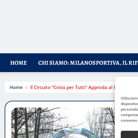
HOME
CHI SIAMO: MILANOSPORTIVA, IL RI
Home
Il Circuito “Cross per Tutti” Approda al Bosco Urb
Utilizzia
dispositiv
personaliz
comportame
consenso 