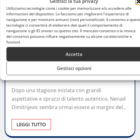
Gestisci la tua privacy
Utilizziamo tecnologie come i cookie per memorizzare e/o accedere alle
informazioni del dispositivo. Lo facciamo per migliorare l'esperienza di
navigazione e per mostrare annunci (non) personalizzati. Il consenso a quest
tecnologie ci consentirà di elaborare dati quali il comportamento di
navigazione o gli ID univoci su questo sito. Il mancato consenso o la revoca
ATTUALITÀ
del consenso possono influire negativamente su alcune caratteristiche e
funzioni.
Olimpia Milano, escluso Dimitrijevic:
futuro sempre più incerto per il play
Accetta
macedone
Gestisci opzioni
Noemi Brambilla
Apr 11, 2025
0
Dopo una stagione iniziata con grandi
aspettative e sprazzi di talento autentico, Nenad
Dimitrijevic sembra ormai essere ai margini del…
LEGGI TUTTO