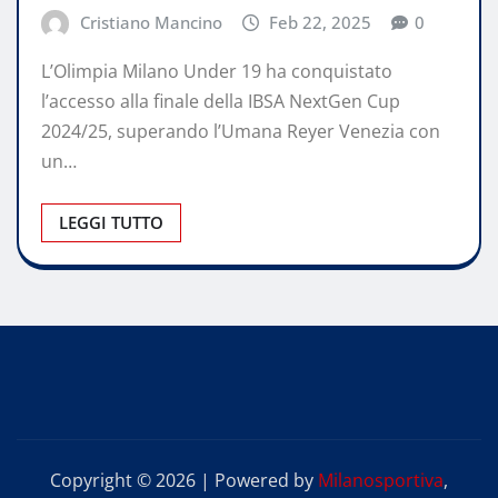
Cristiano Mancino
Feb 22, 2025
0
L’Olimpia Milano Under 19 ha conquistato
l’accesso alla finale della IBSA NextGen Cup
2024/25, superando l’Umana Reyer Venezia con
un…
LEGGI TUTTO
Copyright © 2026 | Powered by
Milanosportiva
,