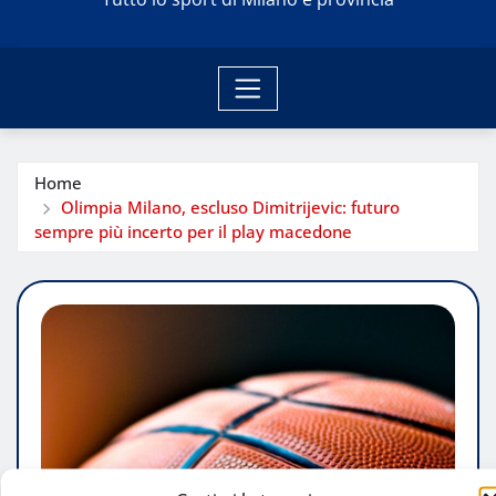
Home
Olimpia Milano, escluso Dimitrijevic: futuro
sempre più incerto per il play macedone