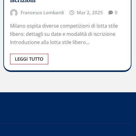
Francesco Lombardi
Mar 2, 2025
0
Milano ospita diverse competizioni di lotta stile
libero: dettagli su date e modalità di iscrizione
Introduzione alla lotta stile libero…
LEGGI TUTTO