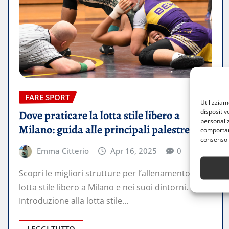
FARE SPORT
Utilizzia
dispositiv
Dove praticare la lotta stile libero a
personaliz
Milano: guida alle principali palestre
comportame
consenso 
Emma Citterio
Apr 16, 2025
0
Scopri le migliori strutture per l’allenamento nella
lotta stile libero a Milano e nei suoi dintorni.
Introduzione alla lotta stile…
LEGGI TUTTO