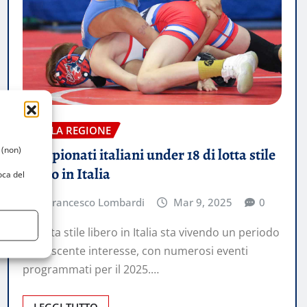
DALLA REGIONE
 (non)
Campionati italiani under 18 di lotta stile
libero in Italia
oca del
Francesco Lombardi
Mar 9, 2025
0
La lotta stile libero in Italia sta vivendo un periodo
di crescente interesse, con numerosi eventi
programmati per il 2025.…
LEGGI TUTTO