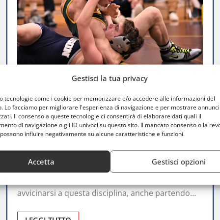
Gestisci la tua privacy
CONSIGLI
mo tecnologie come i cookie per memorizzare e/o accedere alle informazioni del
o. Lo facciamo per migliorare l'esperienza di navigazione e per mostrare annunci
Corsi di lotta stile libero per principianti a
zati. Il consenso a queste tecnologie ci consentirà di elaborare dati quali il
Milano: dove iniziare e cosa sapere
nto di navigazione o gli ID univoci su questo sito. Il mancato consenso o la rev
possono influire negativamente su alcune caratteristiche e funzioni.
Emma Citterio
Mar 29, 2025
0
Accetta
Gestisci opzioni
I corsi lotta stile libero a Milano rappresentano
una valida opportunità per chi desidera
avvicinarsi a questa disciplina, anche partendo…
LEGGI TUTTO