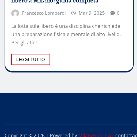
libero a Milano: guida completa
Francesco Lombardi
Mar 9, 2025
0
La lotta stile libero è una disciplina che richiede
una preparazione fisica e mentale di alto livello.
Per gli atleti…
LEGGI TUTTO
Copyright © 2026 | Powered by
Milanosportiva
, contattac