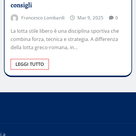
consigli
Francesco Lombardi
Mar 9, 2025
0
La lotta stile libero è una disciplina sportiva che
combina forza, tecnica e strategia. A differenza
della lotta greco-romana, in…
LEGGI TUTTO
i a