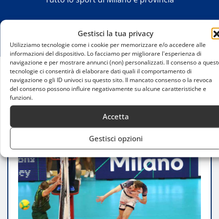
Gestisci la tua privacy
Utilizziamo tecnologie come i cookie per memorizzare e/o accedere alle
informazioni del dispositivo. Lo facciamo per migliorare l'esperienza di
navigazione e per mostrare annunci (non) personalizzati. Il consenso a quest
tecnologie ci consentirà di elaborare dati quali il comportamento di
navigazione o gli ID univoci su questo sito. Il mancato consenso o la revoca
Home
del consenso possono influire negativamente su alcune caratteristiche e
Allianz Milano sfiora l’impresa contro Zawiercie:
funzioni.
spettacolo e rimpianti
Accetta
Gestisci opzioni