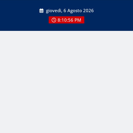
Skip
giovedì, 6 Agosto 2026
to
content
8:10:57 PM