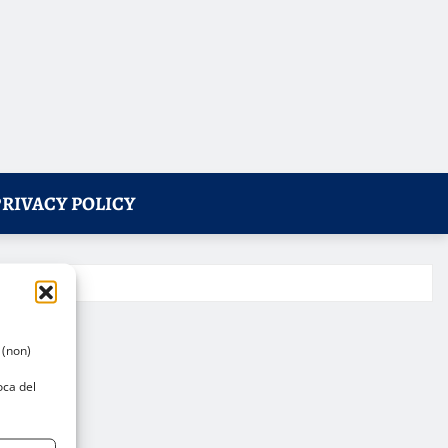
PRIVACY POLICY
 (non)
oca del