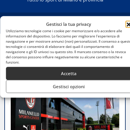
Gestisci la tua privacy
Utilizziamo tecnologie come i cookie per memorizzare e/o accedere alle
informazioni del dispositivo. Lo facciamo per migliorare l'esperienza di
navigazione e per mostrare annunci (non) personalizzati. Il consenso a quest
tecnologie ci consentirà di elaborare dati quali il comportamento di
Home
navigazione o gli ID univoci su questo sito. Il mancato consenso o la revoca
Milan, il futuro passa dal vivaio: primi contratti
del consenso possono influire negativamente su alcune caratteristiche e
professionistici per Menon e Mercogliano
funzioni.
Accetta
Gestisci opzioni