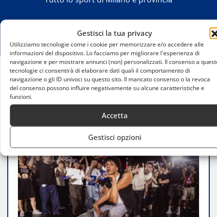
Gestisci la tua privacy
Utilizziamo tecnologie come i cookie per memorizzare e/o accedere alle
informazioni del dispositivo. Lo facciamo per migliorare l'esperienza di
navigazione e per mostrare annunci (non) personalizzati. Il consenso a quest
tecnologie ci consentirà di elaborare dati quali il comportamento di
navigazione o gli ID univoci su questo sito. Il mancato consenso o la revoca
Home
del consenso possono influire negativamente su alcune caratteristiche e
Milano celebra la danza urbana con Red Bull
funzioni.
Dance Your Style
Accetta
Gestisci opzioni