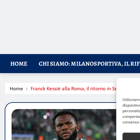
HOME
CHI SIAMO: MILANOSPORTIVA, IL RI
Home
Franck Kessié alla Roma, il ritorno in Serie A pass
Utilizzia
dispositiv
personaliz
comportame
consenso 