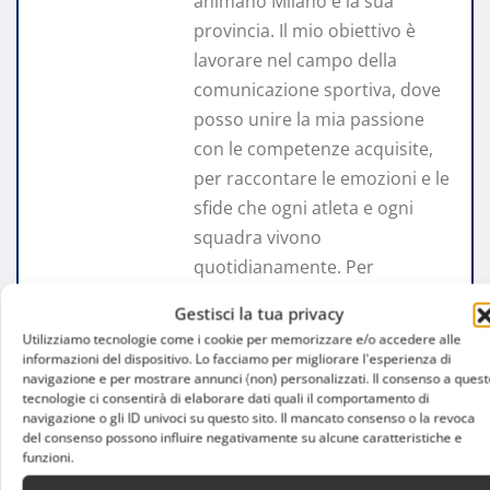
animano Milano e la sua
provincia. Il mio obiettivo è
lavorare nel campo della
comunicazione sportiva, dove
posso unire la mia passione
con le competenze acquisite,
per raccontare le emozioni e le
sfide che ogni atleta e ogni
squadra vivono
quotidianamente. Per
domande, collaborazioni o
Gestisci la tua privacy
opportunità, puoi contattarmi
Utilizziamo tecnologie come i cookie per memorizzare e/o accedere alle
via e-mail a:
informazioni del dispositivo. Lo facciamo per migliorare l'esperienza di
navigazione e per mostrare annunci (non) personalizzati. Il consenso a quest
andreaadecapitani@gmail.com
tecnologie ci consentirà di elaborare dati quali il comportamento di
navigazione o gli ID univoci su questo sito. Il mancato consenso o la revoca
del consenso possono influire negativamente su alcune caratteristiche e
funzioni.