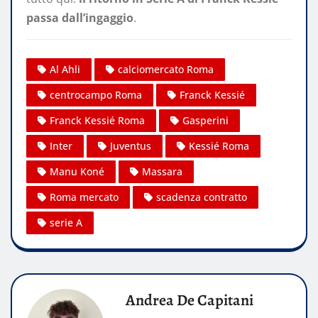
passa dall’ingaggio
.
Al Ahli
calciomercato Roma
centrocampo Roma
Franck Kessié
Franck Kessié Roma
Gasperini
Inter
Juventus
Kessié Roma
Manu Koné
Massara
Roma mercato
scadenza contratto
serie A
Andrea De Capitani