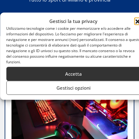
Gestisci la tua privacy
Utilizziamo tecnologie come i cookie per memorizzare e/o accedere alle
informazioni del dispositivo. Lo facciamo per migliorare l'esperienza di
navigazione e per mostrare annunci (non) personalizzati. Il consenso a quest
tecnologie ci consentirà di elaborare dati quali il comportamento di
navigazione o gli ID univoci su questo sito. Il mancato consenso o la revoca
Home
del consenso possono influire negativamente su alcune caratteristiche e
Streaming eSport a Milano: i luoghi dove il gaming
funzioni.
si fa spettacolo
Accetta
Gestisci opzioni