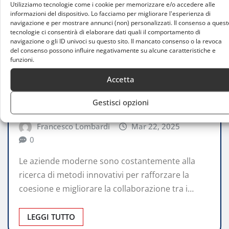
Utilizziamo tecnologie come i cookie per memorizzare e/o accedere alle
informazioni del dispositivo. Lo facciamo per migliorare l'esperienza di
navigazione e per mostrare annunci (non) personalizzati. Il consenso a quest
tecnologie ci consentirà di elaborare dati quali il comportamento di
navigazione o gli ID univoci su questo sito. Il mancato consenso o la revoca
del consenso possono influire negativamente su alcune caratteristiche e
CONSIGLI
funzioni.
Attività di lotta per team building a
Accetta
Milano: un nuovo approccio alla coesione
Gestisci opzioni
aziendale
Francesco Lombardi
Mar 22, 2025
0
Le aziende moderne sono costantemente alla
ricerca di metodi innovativi per rafforzare la
coesione e migliorare la collaborazione tra i…
LEGGI TUTTO