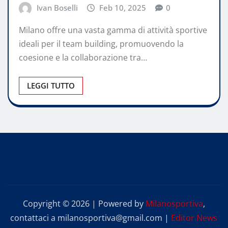
Ivan Boselli
Feb 10, 2025
0
Milano offre una vasta gamma di attività sportive
ideali per il team building, promuovendo la
coesione e la collaborazione tra…
LEGGI TUTTO
Copyright © 2026 | Powered by
Milanosportiva
,
contattaci a milanosportiva@gmail.com
|
Editor News