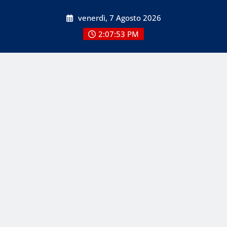
Skip
venerdì, 7 Agosto 2026
to
content
2:07:54 PM