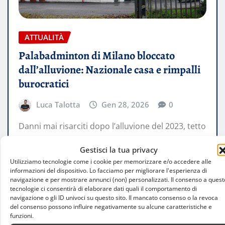
ATTUALITÀ
Palabadminton di Milano bloccato
dall’alluvione: Nazionale casa e rimpalli
burocratici
Luca Talotta
Gen 28, 2026
0
Danni mai risarciti dopo l’alluvione del 2023, tetto
ancora inagibile e attività sospese: il centro
Gestisci la tua privacy
federale del badminton italiano resta…
Utilizziamo tecnologie come i cookie per memorizzare e/o accedere alle
informazioni del dispositivo. Lo facciamo per migliorare l'esperienza di
navigazione e per mostrare annunci (non) personalizzati. Il consenso a quest
LEGGI TUTTO
tecnologie ci consentirà di elaborare dati quali il comportamento di
navigazione o gli ID univoci su questo sito. Il mancato consenso o la revoca
del consenso possono influire negativamente su alcune caratteristiche e
funzioni.