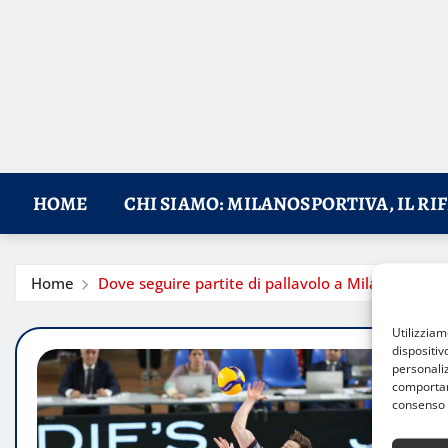
HOME
CHI SIAMO: MILANOSPORTIVA, IL RI
Home
Dove seguire partite di pallavolo a Milano: i migli
Utilizzia
dispositiv
personaliz
comportame
consenso 