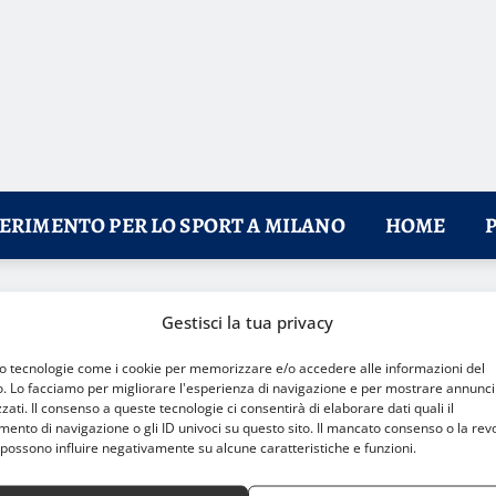
FERIMENTO PER LO SPORT A MILANO
HOME
ori luoghi e opzioni per gli appassionati
Gestisci la tua privacy
mo tecnologie come i cookie per memorizzare e/o accedere alle informazioni del
o. Lo facciamo per migliorare l'esperienza di navigazione e per mostrare annunci
zati. Il consenso a queste tecnologie ci consentirà di elaborare dati quali il
nto di navigazione o gli ID univoci su questo sito. Il mancato consenso o la rev
possono influire negativamente su alcune caratteristiche e funzioni.