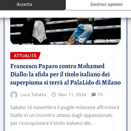
Accetta
Gestisci opzioni
ATTUALITÀ
Francesco Paparo contro Mohamed
Diallo: la sfida per il titolo italiano dei
superpiuma si terrà al PalaLido di Milano
Luca Talotta
Nov 11, 2024
70
Sabato 16 novembre il pugile milanese affronterà
Diallo in un incontro atteso dagli appassionati,
per riconquistare il titolo italiano dei…