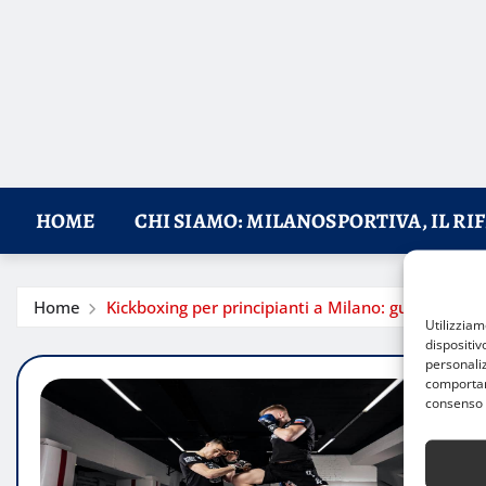
HOME
CHI SIAMO: MILANOSPORTIVA, IL RI
Home
Kickboxing per principianti a Milano: guida ai migl
Utilizzia
dispositiv
personaliz
comportame
consenso 