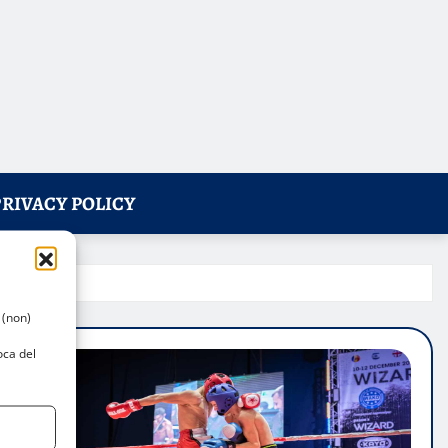
PRIVACY POLICY
 (non)
oca del