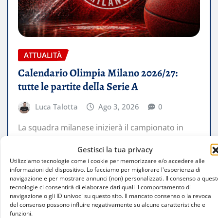
ATTUALITÀ
Calendario Olimpia Milano 2026/27:
tutte le partite della Serie A
Luca Talotta
Ago 3, 2026
0
La squadra milanese inizierà il campionato in
casa contro Trieste. Il 25 ottobre il primo
Gestisci la tua privacy
confronto con la Virtus Bologna,…
Utilizziamo tecnologie come i cookie per memorizzare e/o accedere alle
informazioni del dispositivo. Lo facciamo per migliorare l'esperienza di
navigazione e per mostrare annunci (non) personalizzati. Il consenso a quest
LEGGI TUTTO
tecnologie ci consentirà di elaborare dati quali il comportamento di
navigazione o gli ID univoci su questo sito. Il mancato consenso o la revoca
del consenso possono influire negativamente su alcune caratteristiche e
funzioni.