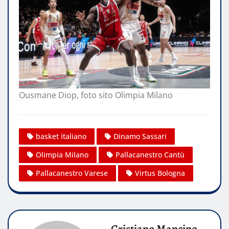
Ousmane Diop, foto sito Olimpia Milano
basket italiano
Dinamo Sassari
Olimpia Milano
Pallacanestro Cantù
Pallacanestro Varese
Virtus Bologna
Cristiano Mancino