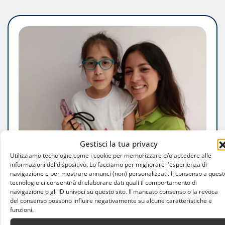
Gestisci la tua privacy
Utilizziamo tecnologie come i cookie per memorizzare e/o accedere alle
informazioni del dispositivo. Lo facciamo per migliorare l'esperienza di
navigazione e per mostrare annunci (non) personalizzati. Il consenso a quest
STORIE
tecnologie ci consentirà di elaborare dati quali il comportamento di
navigazione o gli ID univoci su questo sito. Il mancato consenso o la revoca
Judo, la storia di Sofia De Matteis
del consenso possono influire negativamente su alcune caratteristiche e
dedicata al suo istruttore che non c’è più
funzioni.