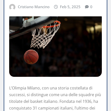
Cristiano Mancino
Feb 5, 2025
0
L’Olimpia Milano, con una storia costellata di
successi, si distingue come una delle squadre più
titolate del basket italiano. Fondata nel 1936, ha
conquistato 31 campionati italiani, l’ultimo dei