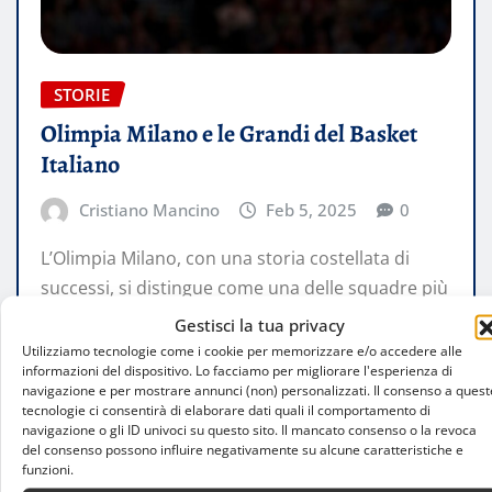
STORIE
Olimpia Milano e le Grandi del Basket
Italiano
Cristiano Mancino
Feb 5, 2025
0
L’Olimpia Milano, con una storia costellata di
successi, si distingue come una delle squadre più
titolate del basket italiano. Fondata…
Gestisci la tua privacy
Utilizziamo tecnologie come i cookie per memorizzare e/o accedere alle
informazioni del dispositivo. Lo facciamo per migliorare l'esperienza di
LEGGI TUTTO
navigazione e per mostrare annunci (non) personalizzati. Il consenso a quest
tecnologie ci consentirà di elaborare dati quali il comportamento di
navigazione o gli ID univoci su questo sito. Il mancato consenso o la revoca
del consenso possono influire negativamente su alcune caratteristiche e
funzioni.