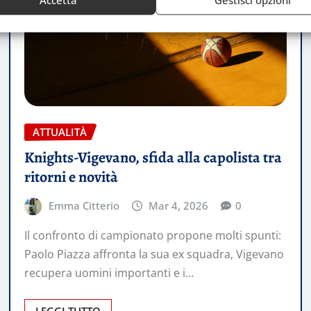
ATTUALITÀ
Knights-Vigevano, sfida alla capolista tra
ritorni e novità
Emma Citterio
Mar 4, 2026
0
Il confronto di campionato propone molti spunti:
Paolo Piazza affronta la sua ex squadra, Vigevano
recupera uomini importanti e i…