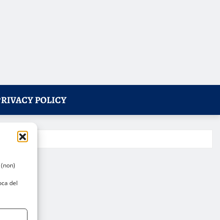
PRIVACY POLICY
 (non)
oca del