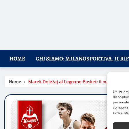
HOME
CHI SIAMO: MILANOSPORTIVA, IL RI
Home
Marek Doležaj al Legnano Basket: il nuovo lungo 
Utilizzia
dispositiv
personaliz
comportame
consenso 