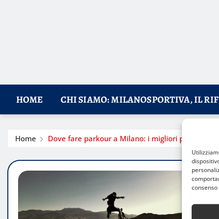
HOME
CHI SIAMO: MILANOSPORTIVA, IL RI
Home
Dove fare parkour a Milano: i migliori parchi per 
Utilizzia
dispositiv
personaliz
comportame
consenso 