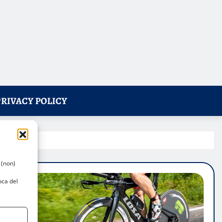
PRIVACY POLICY
 (non)
oca del