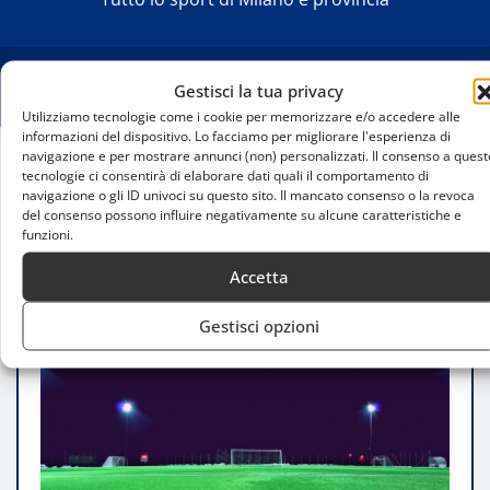
Gestisci la tua privacy
Utilizziamo tecnologie come i cookie per memorizzare e/o accedere alle
informazioni del dispositivo. Lo facciamo per migliorare l'esperienza di
navigazione e per mostrare annunci (non) personalizzati. Il consenso a quest
tecnologie ci consentirà di elaborare dati quali il comportamento di
Home
navigazione o gli ID univoci su questo sito. Il mancato consenso o la revoca
Milan Primavera, pari in rimonta a Cagliari: un
del consenso possono influire negativamente su alcune caratteristiche e
punto d’oro in inferiorità numerica
funzioni.
Accetta
Gestisci opzioni