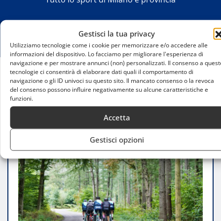
Gestisci la tua privacy
Utilizziamo tecnologie come i cookie per memorizzare e/o accedere alle
informazioni del dispositivo. Lo facciamo per migliorare l'esperienza di
navigazione e per mostrare annunci (non) personalizzati. Il consenso a quest
tecnologie ci consentirà di elaborare dati quali il comportamento di
navigazione o gli ID univoci su questo sito. Il mancato consenso o la revoca
Home
del consenso possono influire negativamente su alcune caratteristiche e
Calendario classiche ciclismo 2025: tutte le date
funzioni.
delle grandi corse di un giorno
Accetta
Gestisci opzioni