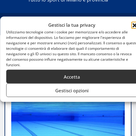
Gestisci la tua privacy
Utilizziamo tecnologie come i cookie per memorizzare e/o accedere alle
informazioni del dispositivo. Lo facciamo per migliorare l'esperienza di
navigazione e per mostrare annunci (non) personalizzati. Il consenso a quest
tecnologie ci consentirà di elaborare dati quali il comportamento di
Home
navigazione o gli ID univoci su questo sito. Il mancato consenso o la revoca
Piscina Scarioni chiusa fino al 2029: progetto
del consenso possono influire negativamente su alcune caratteristiche e
fermo e incertezza sul futuro
funzioni.
Accetta
Gestisci opzioni