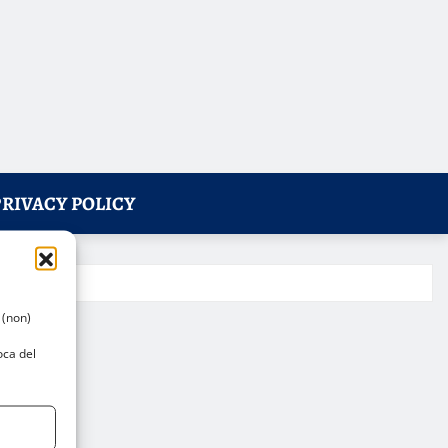
PRIVACY POLICY
 (non)
oca del