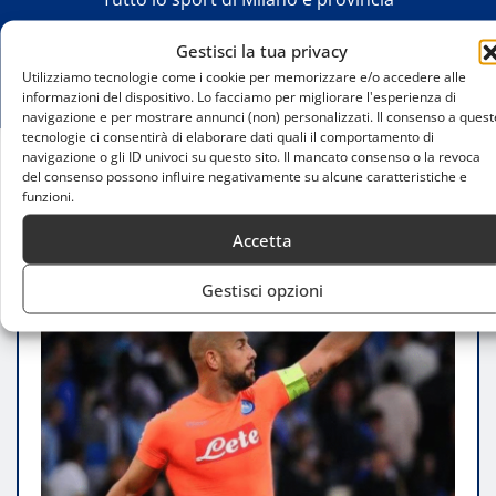
Gestisci la tua privacy
Utilizziamo tecnologie come i cookie per memorizzare e/o accedere alle
informazioni del dispositivo. Lo facciamo per migliorare l'esperienza di
navigazione e per mostrare annunci (non) personalizzati. Il consenso a quest
tecnologie ci consentirà di elaborare dati quali il comportamento di
navigazione o gli ID univoci su questo sito. Il mancato consenso o la revoca
del consenso possono influire negativamente su alcune caratteristiche e
Home
funzioni.
Inter-Como(2-0): vittoria nerazzurra e
commovente addio a Reina
Accetta
Gestisci opzioni