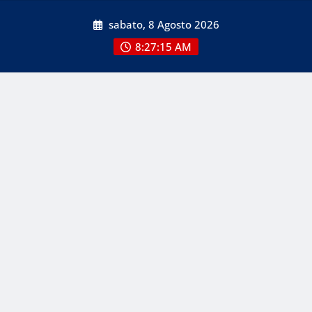
Skip
sabato, 8 Agosto 2026
to
content
8:27:15 AM