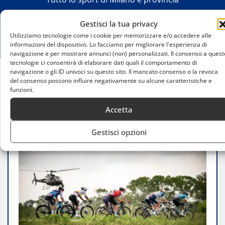
Gestisci la tua privacy
Utilizziamo tecnologie come i cookie per memorizzare e/o accedere alle
informazioni del dispositivo. Lo facciamo per migliorare l'esperienza di
navigazione e per mostrare annunci (non) personalizzati. Il consenso a quest
tecnologie ci consentirà di elaborare dati quali il comportamento di
navigazione o gli ID univoci su questo sito. Il mancato consenso o la revoca
del consenso possono influire negativamente su alcune caratteristiche e
Home
funzioni.
Giro Next Gen 2025: La Nuova Frontiera del
Ciclismo Under 23
Accetta
Gestisci opzioni