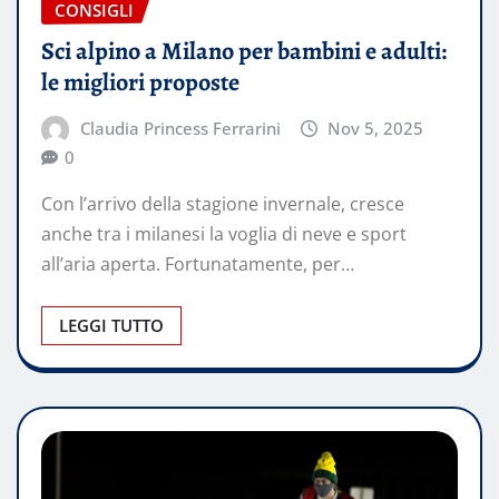
CONSIGLI
Sci alpino a Milano per bambini e adulti:
le migliori proposte
Claudia Princess Ferrarini
Nov 5, 2025
0
Con l’arrivo della stagione invernale, cresce
anche tra i milanesi la voglia di neve e sport
all’aria aperta. Fortunatamente, per…
LEGGI TUTTO