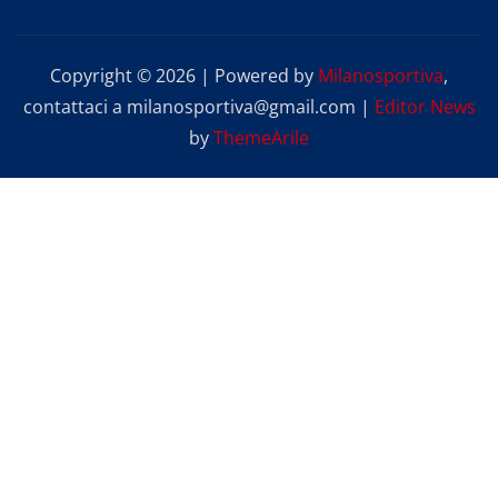
Copyright © 2026 | Powered by
Milanosportiva
,
contattaci a milanosportiva@gmail.com
|
Editor News
by
ThemeArile