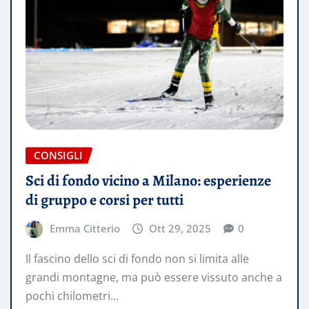
CONSIGLI
Sci di fondo vicino a Milano: esperienze
di gruppo e corsi per tutti
Emma Citterio
Ott 29, 2025
0
Il fascino dello sci di fondo non si limita alle
grandi montagne, ma può essere vissuto anche a
pochi chilometri…