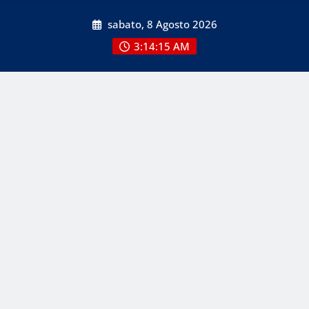
Skip
sabato, 8 Agosto 2026
to
content
3:14:15 AM