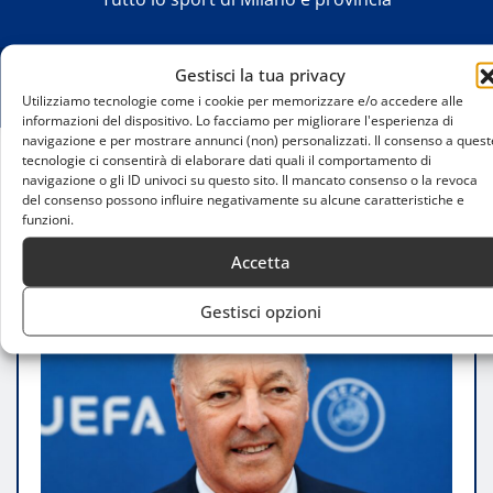
Gestisci la tua privacy
Utilizziamo tecnologie come i cookie per memorizzare e/o accedere alle
informazioni del dispositivo. Lo facciamo per migliorare l'esperienza di
navigazione e per mostrare annunci (non) personalizzati. Il consenso a quest
tecnologie ci consentirà di elaborare dati quali il comportamento di
navigazione o gli ID univoci su questo sito. Il mancato consenso o la revoca
Home
del consenso possono influire negativamente su alcune caratteristiche e
Inter, il mercato italiano costa caro: Palestra e
funzioni.
Scalvini nel mirino
Accetta
Gestisci opzioni