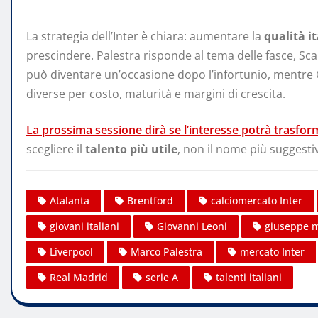
La strategia dell’Inter è chiara: aumentare la
qualità i
prescindere. Palestra risponde al tema delle fasce, Scal
può diventare un’occasione dopo l’infortunio, mentre
diverse per costo, maturità e margini di crescita.
La prossima sessione dirà se l’interesse potrà trasfor
scegliere il
talento più utile
, non il nome più suggesti
Atalanta
Brentford
calciomercato Inter
giovani italiani
Giovanni Leoni
giuseppe m
Liverpool
Marco Palestra
mercato Inter
Real Madrid
serie A
talenti italiani