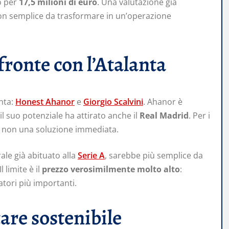
to per
17,5 milioni di euro
. Una valutazione già
non semplice da trasformare in un’operazione
 fronte con l’Atalanta
anta:
Honest Ahanor
e
Giorgio Scalvini
. Ahanor è
l suo potenziale ha attirato anche il
Real Madrid
. Per i
 non una soluzione immediata.
ale già abituato alla
Serie A
, sarebbe più semplice da
l limite è il
prezzo verosimilmente molto alto
:
atori più importanti.
tare sostenibile