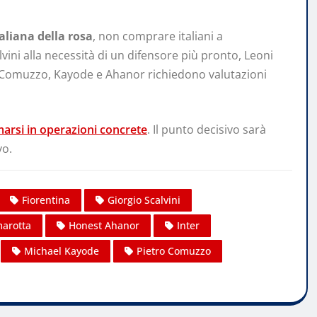
taliana della rosa
, non comprare italiani a
vini alla necessità di un difensore più pronto, Leoni
 Comuzzo, Kayode e Ahanor richiedono valutazioni
marsi in operazioni concrete
. Il punto decisivo sarà
vo.
Fiorentina
Giorgio Scalvini
arotta
Honest Ahanor
Inter
Michael Kayode
Pietro Comuzzo