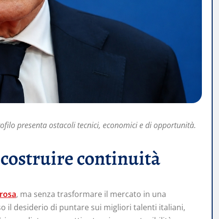
ofilo presenta ostacoli tecnici, economici e di opportunità.
costruire continuità
rosa
, ma senza trasformare il mercato in una
 il desiderio di puntare sui migliori talenti italiani,