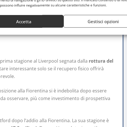
nto di navigazione o gli ID univoci su questo sito. Il mancato consenso o la rev
possono influire negativamente su alcune caratteristiche e funzioni.
 occasioni diverse, rischi
Accetta
Gestisci opzioni
 prima stagione al Liverpool segnata dalla
rottura del
are interessante solo se il recupero fisico offrirà
orevole.
osizione alla Fiorentina si è indebolita dopo essere
e da osservare, più come investimento di prospettiva
tford dopo l’addio alla Fiorentina. La sua stagione è