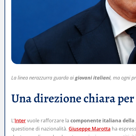
La linea nerazzurra guarda ai
giovani italiani
, ma ogni pr
Una direzione chiara per 
L’
Inter
vuole rafforzare la
componente italiana della
questione di nazionalità.
Giuseppe Marotta
ha espresso