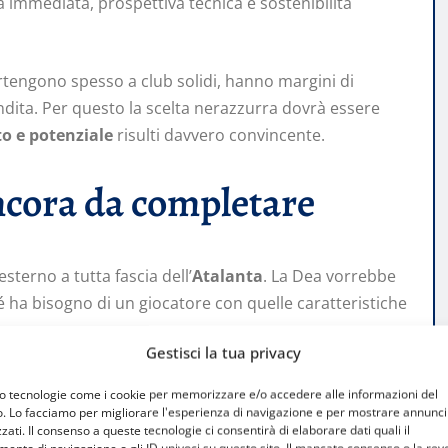
 immediata, prospettiva tecnica e sostenibilità
partengono spesso a club solidi, hanno margini di
dita. Per questo la scelta nerazzurra dovrà essere
to e potenziale
risulti davvero convincente.
ancora da completare
 esterno a tutta fascia dell’
Atalanta
. La Dea vorrebbe
 ha bisogno di un giocatore con quelle caratteristiche
e.
Gestisci la tua privacy
erta fino a
50 milioni di euro
, cifra che rende
mo tecnologie come i cookie per memorizzare e/o accedere alle informazioni del
vole, ma prima di giustificare un investimento simile
o. Lo facciamo per migliorare l'esperienza di navigazione e per mostrare annunci
zati. Il consenso a queste tecnologie ci consentirà di elaborare dati quali il
lte finali, continuità offensiva e incisività restano gli