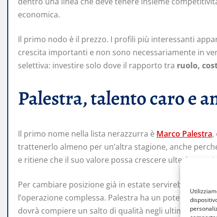
dentro una linea che deve tenere insieme competitività
economica.
Il primo nodo è il prezzo. I profili più interessanti ap
crescita importanti e non sono necessariamente in ven
selettiva: investire solo dove il rapporto tra
ruolo, cos
Palestra, talento caro e 
Il primo nome nella lista nerazzurra è
Marco Palestra
,
trattenerlo almeno per un’altra stagione, anche perché
e ritiene che il suo valore possa crescere ulteriorment
Per cambiare posizione già in estate servirebbe un’off
Utilizzia
l’operazione complessa. Palestra ha un potenziale note
dispositiv
personaliz
dovrà compiere un salto di qualità negli ultimi metri: sce