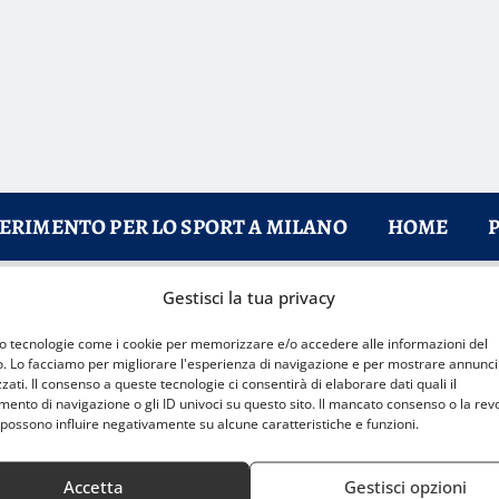
FERIMENTO PER LO SPORT A MILANO
HOME
Gestisci la tua privacy
 GP di Francia Moto2
mo tecnologie come i cookie per memorizzare e/o accedere alle informazioni del
o. Lo facciamo per migliorare l'esperienza di navigazione e per mostrare annunci
zati. Il consenso a queste tecnologie ci consentirà di elaborare dati quali il
nto di navigazione o gli ID univoci su questo sito. Il mancato consenso o la rev
possono influire negativamente su alcune caratteristiche e funzioni.
Accetta
Gestisci opzioni