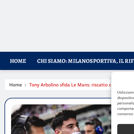
HOME
CHI SIAMO: MILANOSPORTIVA, IL RI
Home
Tony Arbolino sfida Le Mans: riscatto cercasi nel
Utilizzia
dispositiv
personaliz
comportame
consenso 