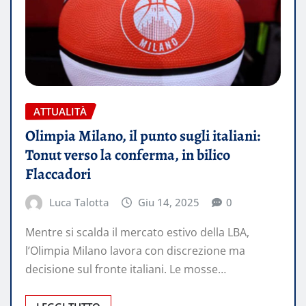
ATTUALITÀ
Olimpia Milano, il punto sugli italiani:
Tonut verso la conferma, in bilico
Flaccadori
Luca Talotta
Giu 14, 2025
0
Mentre si scalda il mercato estivo della LBA,
l’Olimpia Milano lavora con discrezione ma
decisione sul fronte italiani. Le mosse…