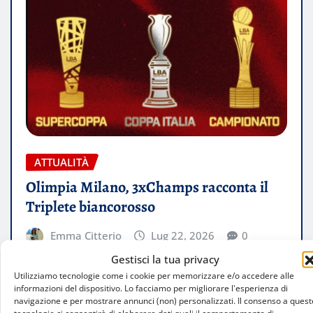
ATTUALITÀ
Olimpia Milano, 3xChamps racconta il
Triplete biancorosso
Emma Citterio
Lug 22, 2026
0
Gestisci la tua privacy
Il documentario prodotto da Olimpia Milano Tv
Utilizziamo tecnologie come i cookie per memorizzare e/o accedere alle
ripercorre il triplete vinto attraverso le voci di
informazioni del dispositivo. Lo facciamo per migliorare l'esperienza di
navigazione e per mostrare annunci (non) personalizzati. Il consenso a quest
Brooks, Ellis, Bolmaro, Diop e…
tecnologie ci consentirà di elaborare dati quali il comportamento di