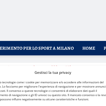
FERIMENTO PER LO SPORT A MILANO
HOME
 occasione persa per lo sport pubblico a Milano
Gestisci la tua privacy
mo tecnologie come i cookie per memorizzare e/o accedere alle informazioni del
o. Lo facciamo per migliorare l'esperienza di navigazione e per mostrare annunci
zati. Il consenso a queste tecnologie ci consentirà di elaborare dati quali il
nto di navigazione o gli ID univoci su questo sito. Il mancato consenso o la rev
possono influire negativamente su alcune caratteristiche e funzioni.