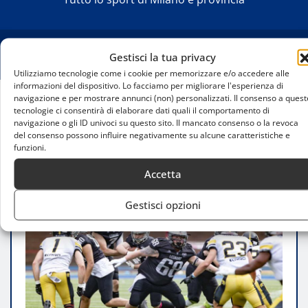
Gestisci la tua privacy
Utilizziamo tecnologie come i cookie per memorizzare e/o accedere alle
informazioni del dispositivo. Lo facciamo per migliorare l'esperienza di
navigazione e per mostrare annunci (non) personalizzati. Il consenso a quest
tecnologie ci consentirà di elaborare dati quali il comportamento di
Home
navigazione o gli ID univoci su questo sito. Il mancato consenso o la revoca
Frogs Legnano in semifinale IFL: dominano i
del consenso possono influire negativamente su alcune caratteristiche e
Giaguari e sognano l’Italian Bowl
funzioni.
Accetta
Gestisci opzioni