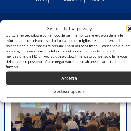
Gestisci la tua privacy
Utilizziamo tecnologie come i cookie per memorizzare e/o accedere alle
informazioni del dispositivo. Lo facciamo per migliorare l'esperienza di
navigazione e per mostrare annunci (non) personalizzati. Il consenso a quest
Home
tecnologie ci consentirà di elaborare dati quali il comportamento di
Sport e sostenibilità: la terza edizione di “Sport &
navigazione o gli ID univoci su questo sito. Il mancato consenso o la revoca
Sostenibilità” all’Acquario Civico di Milano
del consenso possono influire negativamente su alcune caratteristiche e
funzioni.
Accetta
Gestisci opzioni