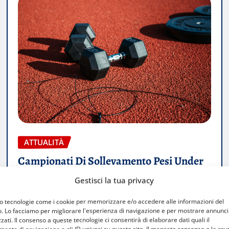
ATTUALITÀ
Campionati Di Sollevamento Pesi Under
18 A Milano: Un’opportunità Per I Giovani
Gestisci la tua privacy
Atleti
mo tecnologie come i cookie per memorizzare e/o accedere alle informazioni del
Elia Garlate
Apr 7, 2025
0
o. Lo facciamo per migliorare l'esperienza di navigazione e per mostrare annunci
zati. Il consenso a queste tecnologie ci consentirà di elaborare dati quali il