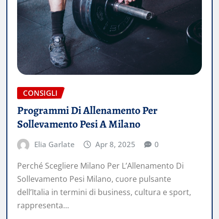
CONSIGLI
Programmi Di Allenamento Per
Sollevamento Pesi A Milano
Elia Garlate
Apr 8, 2025
0
Perché Scegliere Milano Per L’Allenamento Di
Sollevamento Pesi Milano, cuore pulsante
dell’Italia in termini di business, cultura e sport,
rappresenta…