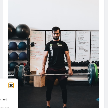
 (non)