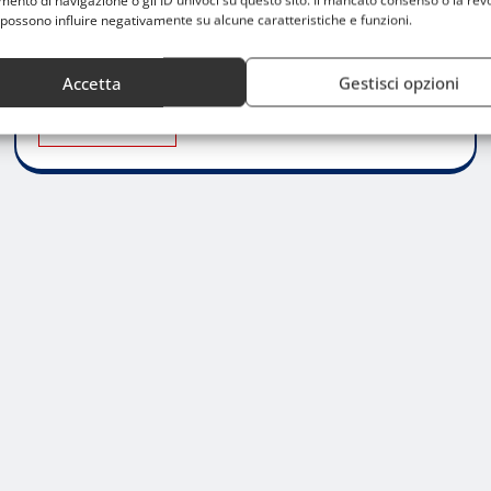
nto di navigazione o gli ID univoci su questo sito. Il mancato consenso o la rev
Un Settore In Crescita: Il Sollevamento Pesi
possono influire negativamente su alcune caratteristiche e funzioni.
Giovanile A Milano Il sollevamento pesi è uno
sport che sta guadagnando sempre…
Accetta
Gestisci opzioni
LEGGI TUTTO