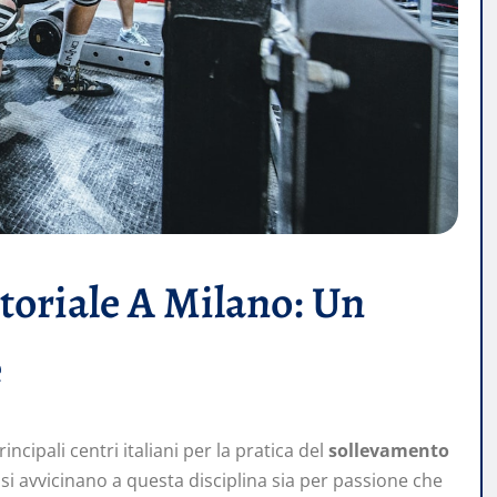
toriale A Milano: Un
e
ncipali centri italiani per la pratica del
sollevamento
si avvicinano a questa disciplina sia per passione che