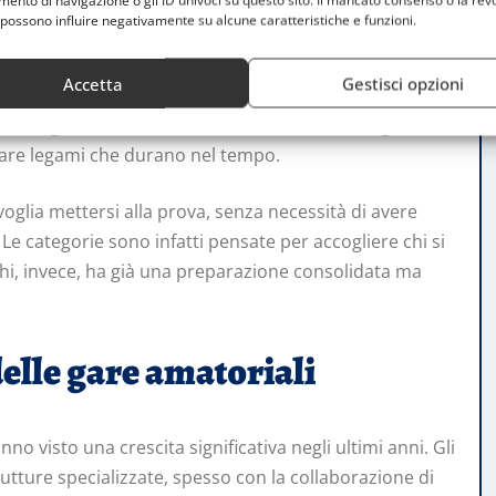
nto di navigazione o gli ID univoci su questo sito. Il mancato consenso o la rev
possono influire negativamente su alcune caratteristiche e funzioni.
no una tappa fondamentale per molti appassionati
isurarsi con atleti di pari livello. Milano offre una
Accetta
Gestisci opzioni
di
powerlifting
a contest di
bodybuilding
amatoriale,
te. Tali gare sono anche occasioni di networking, dove
reare legami che durano nel tempo.
glia mettersi alla prova, senza necessità di avere
Le categorie sono infatti pensate per accogliere chi si
chi, invece, ha già una preparazione consolidata ma
elle gare amatoriali
no visto una crescita significativa negli ultimi anni. Gli
trutture specializzate, spesso con la collaborazione di