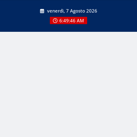
Skip
venerdì, 7 Agosto 2026
to
content
6:49:46 AM