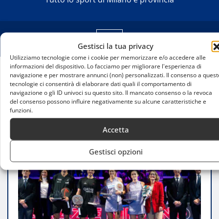
Gestisci la tua privacy
Utilizziamo tecnologie come i cookie per memorizzare e/o accedere alle
informazioni del dispositivo. Lo facciamo per migliorare l'esperienza di
navigazione e per mostrare annunci (non) personalizzati. Il consenso a quest
Home
tecnologie ci consentirà di elaborare dati quali il comportamento di
Milano Premier Padel P1 2024: Coello-Tapia e
navigazione o gli ID univoci su questo sito. Il mancato consenso o la revoca
del consenso possono influire negativamente su alcune caratteristiche e
Triay-Fernandez trionfano nell’ultima tappa prima
funzioni.
delle Finals
Accetta
Gestisci opzioni