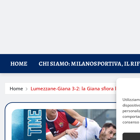
HOME
CHI SIAMO: MILANOSPORTIVA, IL RI
Home
Lumezzane-Giana 3-2: la Giana sfiora la rimonta,
Utilizzia
dispositiv
personaliz
comportame
consenso 