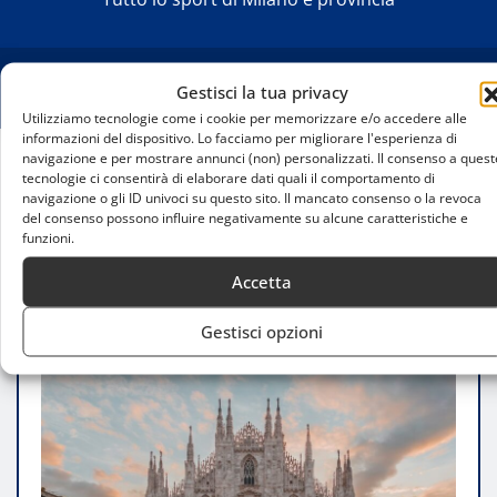
Gestisci la tua privacy
Utilizziamo tecnologie come i cookie per memorizzare e/o accedere alle
informazioni del dispositivo. Lo facciamo per migliorare l'esperienza di
navigazione e per mostrare annunci (non) personalizzati. Il consenso a quest
tecnologie ci consentirà di elaborare dati quali il comportamento di
Home
navigazione o gli ID univoci su questo sito. Il mancato consenso o la revoca
Sicurezza stradale, dal Forum 2026 l’allarme sulle
del consenso possono influire negativamente su alcune caratteristiche e
città italiane
funzioni.
Accetta
Gestisci opzioni