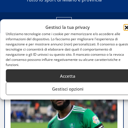
Gestisci la tua privacy
Utilizziamo tecnologie come i cookie per memorizzare e/o accedere alle
informazioni del dispositivo. Lo facciamo per migliorare l'esperienza di
navigazione e per mostrare annunci (non) personalizzati. Il consenso a quest
Home
tecnologie ci consentirà di elaborare dati quali il comportamento di
Franck Kessié alla Roma, il ritorno in Serie A passa
navigazione o gli ID univoci su questo sito. Il mancato consenso o la revoca
dall’ingaggio
del consenso possono influire negativamente su alcune caratteristiche e
funzioni.
Accetta
Gestisci opzioni