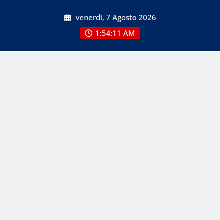
Skip
venerdì, 7 Agosto 2026
to
content
1:54:12 AM