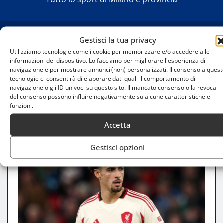
Gestisci la tua privacy
Utilizziamo tecnologie come i cookie per memorizzare e/o accedere alle
informazioni del dispositivo. Lo facciamo per migliorare l'esperienza di
navigazione e per mostrare annunci (non) personalizzati. Il consenso a quest
tecnologie ci consentirà di elaborare dati quali il comportamento di
Home
navigazione o gli ID univoci su questo sito. Il mancato consenso o la revoca
Curtis Jones-Inter, il mercato accende l’asse con il
del consenso possono influire negativamente su alcune caratteristiche e
Liverpool
funzioni.
Accetta
Gestisci opzioni