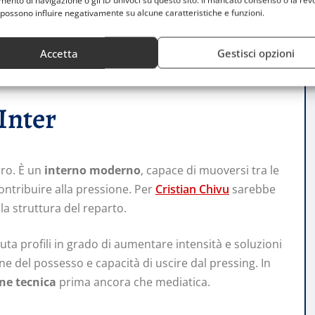
nto di navigazione o gli ID univoci su questo sito. Il mancato consenso o la rev
es, seppur per ragioni diverse. Il primo per età e
possono influire negativamente su alcune caratteristiche e funzioni.
zione. I nomi accostati ai Reds, da
Lamine Camara
ad
 ipotesi più ambiziose, raccontano una possibile volontà
Accetta
Gestisci opzioni
’Inter
uro. È un
interno moderno
, capace di muoversi tra le
ontribuire alla pressione. Per
Cristian Chivu
sarebbe
la struttura del reparto.
uta profili in grado di aumentare intensità e soluzioni
one del possesso e capacità di uscire dal pressing. In
ne tecnica
prima ancora che mediatica.