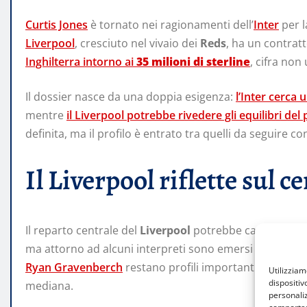
Curtis Jones
è tornato nei ragionamenti dell’
Inter
per l
Liverpool
, cresciuto nel vivaio dei
Reds
, ha un contratt
Inghilterra intorno ai
35 milioni di sterline
, cifra non
Il dossier nasce da una doppia esigenza:
l’Inter cerca 
mentre
il Liverpool potrebbe rivedere gli equilibri d
definita, ma il profilo è entrato tra quelli da seguire c
Il Liverpool riflette sul
Il reparto centrale del
Liverpool
potrebbe cambiare vo
ma attorno ad alcuni interpreti sono emersi interrogat
Ryan Gravenberch
restano profili importanti, ma il cl
Utilizzia
dispositiv
mediana.
personaliz