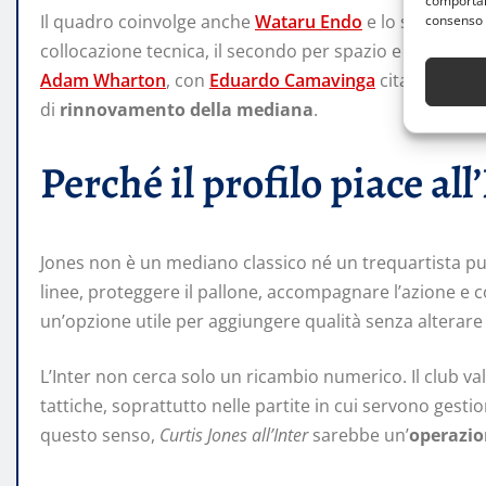
comportame
Il quadro coinvolge anche
Wataru Endo
e lo stesso Jon
consenso 
collocazione tecnica, il secondo per spazio e valorizza
Adam Wharton
, con
Eduardo Camavinga
citato tra le
di
rinnovamento della mediana
.
Perché il profilo piace all
Jones non è un mediano classico né un trequartista p
linee, proteggere il pallone, accompagnare l’azione e c
un’opzione utile per aggiungere qualità senza alterare 
L’Inter non cerca solo un ricambio numerico. Il club val
tattiche, soprattutto nelle partite in cui servono gesti
questo senso,
Curtis Jones all’Inter
sarebbe un’
operazio