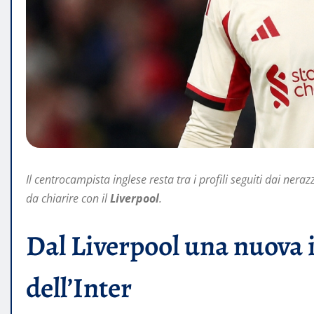
Il centrocampista inglese resta tra i profili seguiti dai neraz
da chiarire con il
Liverpool
.
Dal Liverpool una nuova 
dell’Inter