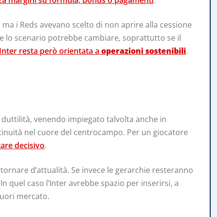
enza margini su formula, bonus o pagamenti
.
 ma i Reds avevano scelto di non aprire alla cessione
e lo scenario potrebbe cambiare, soprattutto se il
’Inter resta però orientata a
operazioni sostenibili
.
duttilità, venendo impiegato talvolta anche in
tinuità nel cuore del centrocampo. Per un giocatore
are decisivo
.
à tornare d’attualità. Se invece le gerarchie resteranno
n quel caso l’Inter avrebbe spazio per inserirsi, a
fuori mercato.