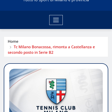
Home
Tc Milano Bonacossa, rimonta a Castellanza e
secondo posto in Serie B2