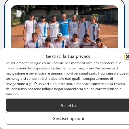
Gestisci la tua privacy
Utilizziamo tecnologie come i cookie per memorizzare e/o accedere alle
informazioni del dispositivo. Lo facciamo per migliorare l'esperienza di
navigazione e per mostrare annunci (non) personalizzati. Il consenso a quest
tecnologie ci consentirà di elaborare dati quali il comportamento di
navigazione o gli ID univoci su questo sito. Il mancato consenso o la revoca
STORIE
del consenso possono influire negativamente su alcune caratteristiche e
funzioni.
Tc Milano, doppia promozione storica:
anche la squadra maschile vola in Serie
Accetta
B2
Gestisci opzioni
Luca Talotta
Giu 24, 2025
0