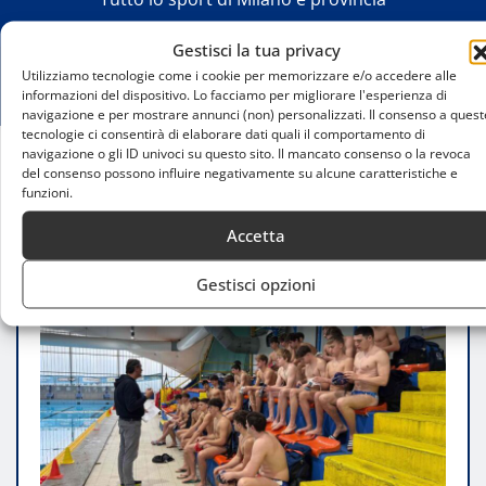
Gestisci la tua privacy
Utilizziamo tecnologie come i cookie per memorizzare e/o accedere alle
informazioni del dispositivo. Lo facciamo per migliorare l'esperienza di
navigazione e per mostrare annunci (non) personalizzati. Il consenso a quest
tecnologie ci consentirà di elaborare dati quali il comportamento di
navigazione o gli ID univoci su questo sito. Il mancato consenso o la revoca
del consenso possono influire negativamente su alcune caratteristiche e
Home
funzioni.
Pallanuoto: giovani lombardi in allenamento con
Christian Presciutti
Accetta
Gestisci opzioni